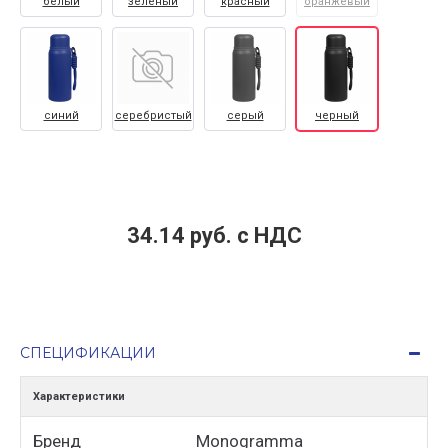
белый
зеленый
красный
оранжевый
синий
серебристый
серый
черный
34.14 руб. c НДС
СПЕЦИФИКАЦИИ
Характеристики
Бренд
Monogramma