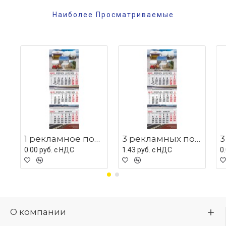
Наиболее Просматриваемые
1 рекламное поле с люверсом
3 рекламных поля с мет планками
0.00 руб. c НДС
1.43 руб. c НДС
0
О компании