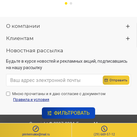
О компании
Клиентам
Новостная рассылка
Будьте в курсе новостей и рекламных акций, подписавшись
на нашу рассылку
Отправить
Мною прочитаны и я даю согласие с документом
Правила и условия
ФИЛЬТРОВАТЬ
Copyright © 2007-2024, ЕрмаковМедиа
Создание сайта
Sitelab.by.
print-ermakov@mail.ru
(29) 669-57-12