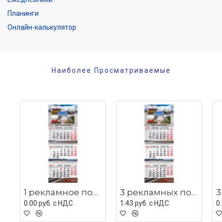
Планинги
Онлайн-калькулятор
Наиболее Просматриваемые
1 рекламное поле с люверсом
3 рекламных поля с мет планками
0.00 руб. c НДС
1.43 руб. c НДС
0