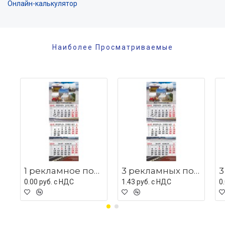
Онлайн-калькулятор
Наиболее Просматриваемые
1 рекламное поле с люверсом
3 рекламных поля с мет планками
0.00 руб. c НДС
1.43 руб. c НДС
0