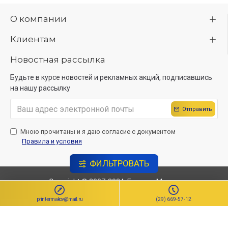
О компании
Клиентам
Новостная рассылка
Будьте в курсе новостей и рекламных акций, подписавшись
на нашу рассылку
Отправить
Мною прочитаны и я даю согласие с документом
Правила и условия
ФИЛЬТРОВАТЬ
Copyright © 2007-2024, ЕрмаковМедиа
Создание сайта
Sitelab.by.
print-ermakov@mail.ru
(29) 669-57-12