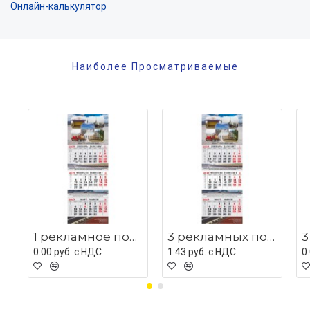
Онлайн-калькулятор
Наиболее Просматриваемые
1 рекламное поле с люверсом
3 рекламных поля с мет планками
0.00 руб. c НДС
1.43 руб. c НДС
0