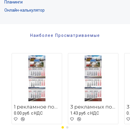
Планинги
Онлайн-калькулятор
Наиболее Просматриваемые
1 рекламное поле с люверсом
3 рекламных поля с мет планками
0.00 руб. c НДС
1.43 руб. c НДС
0