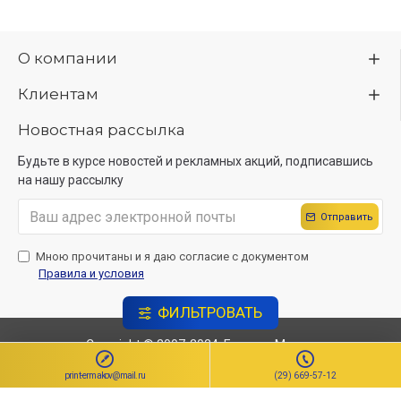
О компании
Клиентам
Новостная рассылка
Будьте в курсе новостей и рекламных акций, подписавшись
на нашу рассылку
Отправить
Мною прочитаны и я даю согласие с документом
Правила и условия
ФИЛЬТРОВАТЬ
Copyright © 2007-2024, ЕрмаковМедиа
Создание сайта
Sitelab.by.
print-ermakov@mail.ru
(29) 669-57-12