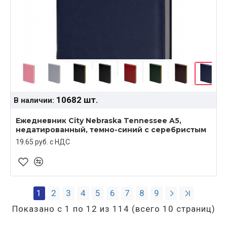
10682 шт.
В наличии:
Ежедневник City Nebraska Tennessee A5,
недатированный, темно-синий с серебристым
19.65 руб. c НДС
1
2
3
4
5
6
7
8
9
Показано с 1 по 12 из 114 (всего 10 страниц)