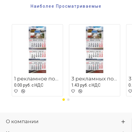
Наиболее Просматриваемые
1 рекламное поле с люверсом
3 рекламных поля с мет планками
0.00 руб. c НДС
1.43 руб. c НДС
0
О компании