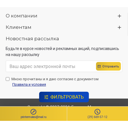
О компании
Клиентам
Новостная рассылка
Будьте в курсе новостей и рекламных акций, подписавшись
на нашу рассылку
Отправить
Мною прочитаны и я даю согласие с документом
Правила и условия
ФИЛЬТРОВАТЬ
Copyright © 2007-2024, ЕрмаковМедиа
Создание сайта
Sitelab.by.
print-ermakov@mail.ru
(29) 669-57-12