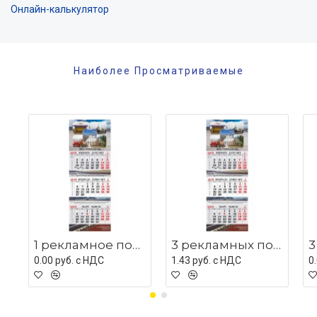
Онлайн-калькулятор
Наиболее Просматриваемые
1 рекламное поле с люверсом
3 рекламных поля с мет планками
0.00 руб. c НДС
1.43 руб. c НДС
0