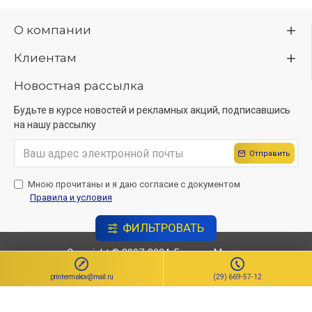
О компании
Клиентам
Новостная рассылка
Будьте в курсе новостей и рекламных акций, подписавшись
на нашу рассылку
Отправить
Мною прочитаны и я даю согласие с документом
Правила и условия
ФИЛЬТРОВАТЬ
Copyright © 2007-2024, ЕрмаковМедиа
Создание сайта
Sitelab.by.
print-ermakov@mail.ru
(29) 669-57-12