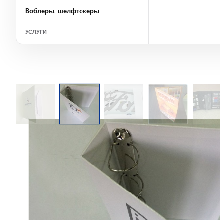
Воблеры, шелфтокеры
УСЛУГИ
Офсетная печать
Ламинация
Кашировка
Индексная высечка
Сверление отверстий
УФ-печать
Плоттерная резка