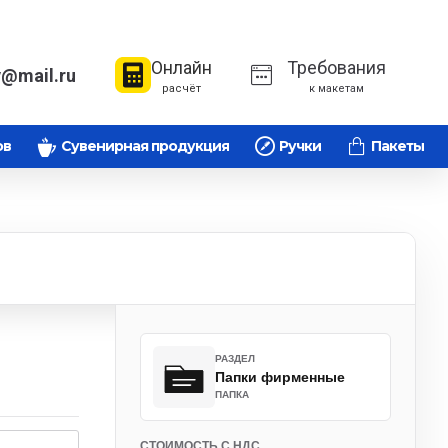
Онлайн
Требования
v@mail.ru
расчёт
к макетам
ов
Сувенирная продукция
Ручки
Пакеты
РАЗДЕЛ
Папки фирменные
ПАПКА
СТОИМОСТЬ С НДС