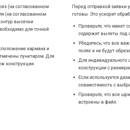
ез (на согласованном
Перед отправкой заявки у
ля (на согласованном
готовы. Это ускорит обра
 Контур высечки
Проверьте, что макет с
необходимо для точной
содержит вылеты под о
Убедитесь, что все ва
асположение кармана и
полях и не будут обрез
тмечены пунктиром. Для
Для индивидуального 
ёж конструкции.
конструкции с размера
Если используется диза
совместимость с выбра
Проверьте, что все ш
встроены в файл.