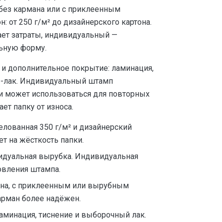
без кармана или с приклеенным
: от 250 г/м² до дизайнерского картона.
ет затраты, индивидуальный —
льную форму.
 и дополнительное покрытие: ламинация,
Ф-лак. Индивидуальный штамп
 и может использоваться для повторных
ет папку от износа.
елованная 350 г/м² и дизайнерский
ет на жёсткость папки.
идуальная вырубка. Индивидуальная
овления штампа.
ана, с приклеенным или вырубным
арман более надёжен.
ламинация, тиснение и выборочный лак.