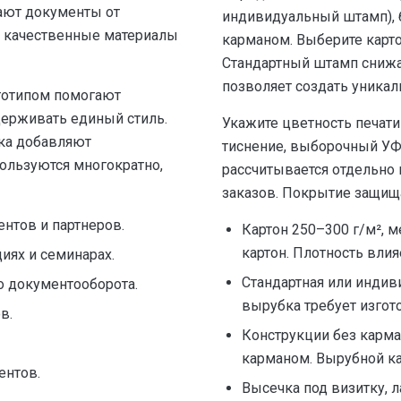
ают документы от
индивидуальный штамп), 
 качественные материалы
карманом. Выберите картон
Стандартный штамп снижа
позволяет создать уника
оготипом помогают
ерживать единый стиль.
Укажите цветность печати
ска добавляют
тиснение, выборочный У
пользуются многократно,
рассчитывается отдельно
заказов. Покрытие защища
нтов и партнеров.
Картон 250–300 г/м², м
картон. Плотность влия
иях и семинарах.
Стандартная или индив
о документооборота.
вырубка требует изгот
в.
Конструкции без карм
карманом. Вырубной к
ентов.
Высечка под визитку, 