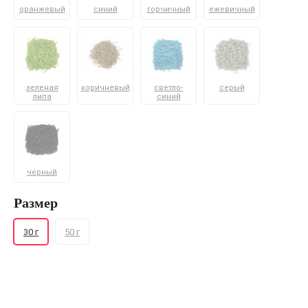
оранжевый
синий
горчичный
ежевичный
зеленая
коричневый
светло-
серый
липа
синий
черный
Размер
30 г
50 г