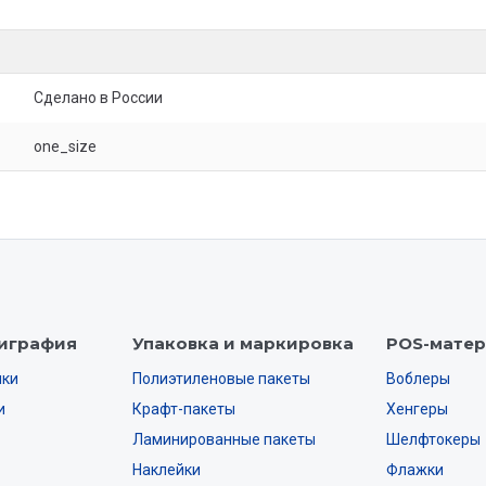
Сделано в России
one_size
играфия
Упаковка и маркировка
POS-мате
нки
Полиэтиленовые пакеты
Воблеры
и
Крафт-пакеты
Хенгеры
Ламинированные пакеты
Шелфтокеры
Наклейки
Флажки