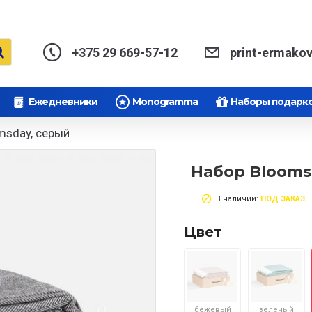
+375 29 669-57-12
print-ermako
Ежедневники
Monogramma
Наборы подарк
msday, серый
Набор Blooms
В наличии:
ПОД ЗАКАЗ
Цвет
бежевый
зеленый