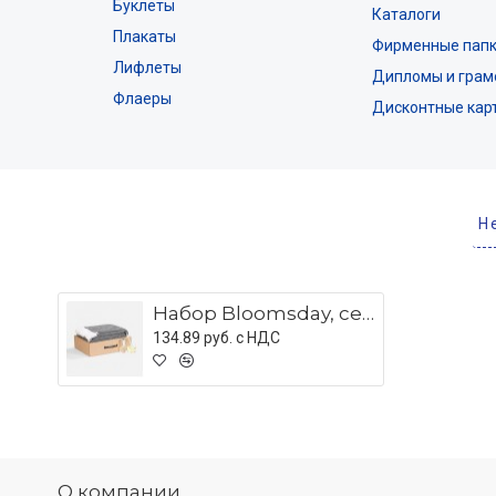
Буклеты
Каталоги
Плакаты
Фирменные пап
Лифлеты
Дипломы и грам
Флаеры
Дисконтные кар
Н
Набор Bloomsday, серый
134.89 руб. c НДС
О компании