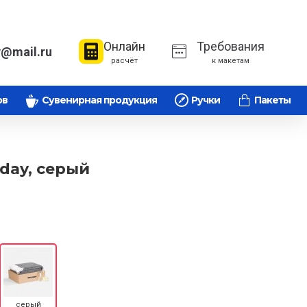
Онлайн
Требования
v@mail.ru
расчёт
к макетам
ов
Сувенирная продукция
Ручки
Пакеты
day, серый
серый