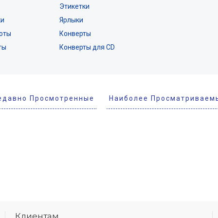
Этикетки
ки
Ярлыки
оты
Конверты
ты
Конверты для CD
едавно Просмотренные
Наиболее Просматриваем
Клиентам