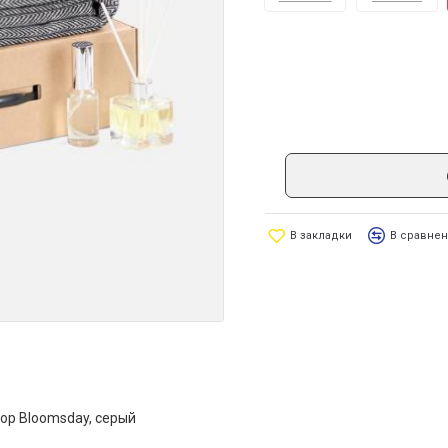
В закладки
В сравне
ор Bloomsday, серый