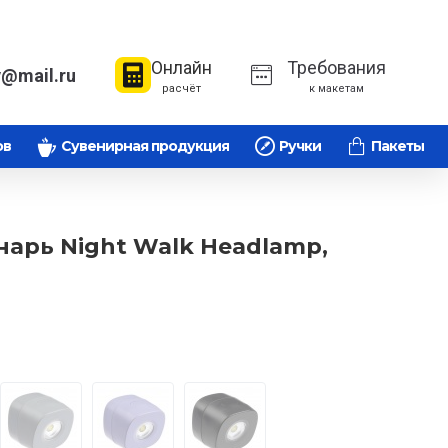
Онлайн
Требования
v@mail.ru
расчёт
к макетам
ов
Сувенирная продукция
Ручки
Пакеты
арь Night Walk Headlamp,