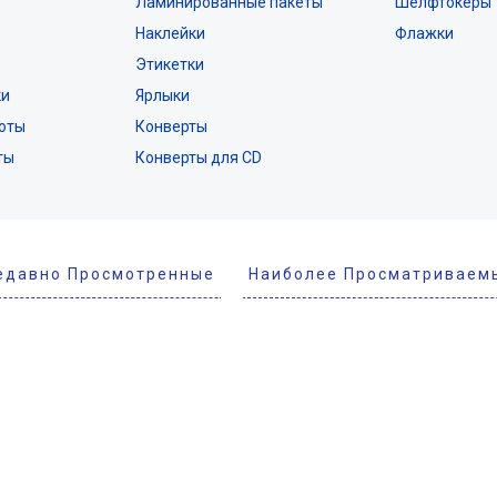
Ламинированные пакеты
Шелфтокеры
Наклейки
Флажки
Этикетки
ки
Ярлыки
оты
Конверты
ты
Конверты для CD
едавно Просмотренные
Наиболее Просматриваем