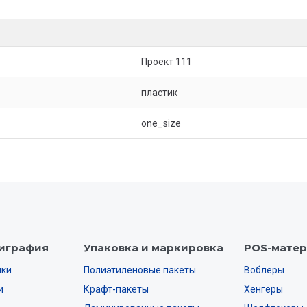
Проект 111
пластик
one_size
играфия
Упаковка и маркировка
POS-мате
нки
Полиэтиленовые пакеты
Воблеры
и
Крафт-пакеты
Хенгеры