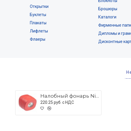
Блокноты
Открытки
Брошюры
Буклеты
Каталоги
Плакаты
Фирменные пап
Лифлеты
Дипломы и грам
Флаеры
Дисконтные кар
Н
Налобный фонарь Night Walk Headlamp, оранжевый
220.25 руб. c НДС