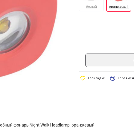
белый
оранжевый
В закладки
В сравне
лобный фонарь Night Walk Headlamp, оранжевый