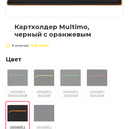
Картхолдер Multimo,
черный с оранжевым
В наличии:
ПОД ЗАКАЗ
Цвет
черный с
черный с
черный с
черный с
бирюзовым
желтым
зеленым
красным
черный с
черный с