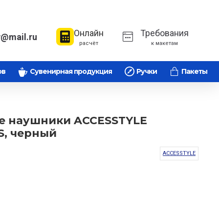
Онлайн
Требования
v@mail.ru
расчёт
к макетам
ов
Сувенирная продукция
Ручки
Пакеты
е наушники ACCESSTYLE
, черный
ACCESSTYLE