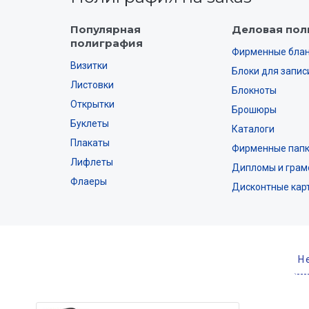
Популярная
Деловая пол
полиграфия
Фирменные бла
Визитки
Блоки для запис
Листовки
Блокноты
Открытки
Брошюры
Буклеты
Каталоги
Плакаты
Фирменные пап
Лифлеты
Дипломы и грам
Флаеры
Дисконтные кар
Н