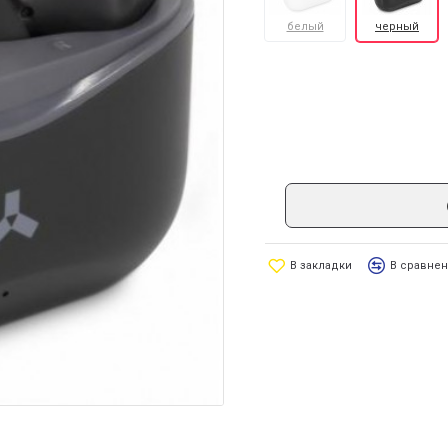
белый
черный
В закладки
В сравне