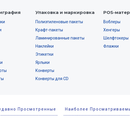
играфия
Упаковка и маркировка
POS-мате
нки
Полиэтиленовые пакеты
Воблеры
и
Крафт-пакеты
Хенгеры
Ламинированные пакеты
Шелфтокеры
Наклейки
Флажки
Этикетки
ки
Ярлыки
оты
Конверты
ты
Конверты для CD
едавно Просмотренные
Наиболее Просматриваем